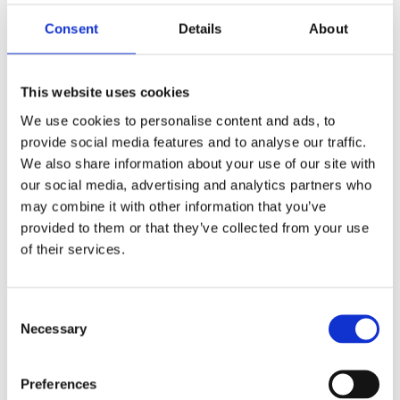
Today, we maintain over 22,300 active products with
a lead time of 2-4 weeks on replenishment orders (
Consent
Details
About
2000 pcs).
Our product development team generates
approximately 1,400 to 1,800 new items per year, the
This website uses cookies
majority by in-house CAD designers, some through
We use cookies to personalise content and ads, to
our external designer network, and some by
customer-delivered CADs.
provide social media features and to analyse our traffic.
We also share information about your use of our site with
Our market segmentation consists of several major
our social media, advertising and analytics partners who
retailers, wholesalers, diamond dealers, and multiple
may combine it with other information that you’ve
international brands. Our main delivery destinations
provided to them or that they’ve collected from your use
include Australia, New Zealand, the United Kingdom,
of their services.
France, Denmark, Sweden, Italy, Israel, and the USA.
Ingen fotos
Consent
Necessary
Selection
Dokumenter/filer
Preferences