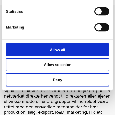
Ingen dokumenter uploadet
Statistics
Bliv en del af AndersenB2B og boost
din forretning
Marketing
I vores netværksgrupper skal deltagerne gå rigere fra
vores møder, end da de kom. Det være sig ny viden,
værdifuld sparring eller nye, relevante relationer til
Allow all
gavn for kommerciel aktivitet; helst det hele på én
gang.
Allow selection
Vores primære målgruppe er industri-, fremstillings
og eksportvirksomheder samt underleverandører
hertil. Afhængig af den enkelte gruppe og det
Deny
specifikke netværksmøde kan netværket henvende
sig til flere aktører i virksomheden. I nogle grupper er
netværket direkte henvendt til direktøren eller ejeren
af virksomheden. I andre grupper vil indholdet være
rettet mod den ansvarlige medarbejder for hhv.
produktion, salg, eksport, R&D, marketing, HR etc.