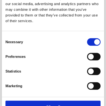
Seneste arrangementer
our social media, advertising and analytics partners who
may combine it with other information that you’ve
provided to them or that they’ve collected from your use
of their services.
Consent
Necessary
Selection
Preferences
Statistics
2026-06-18
Marketing
Vækst gennem After Sales og øget
pipeline med Linkedin