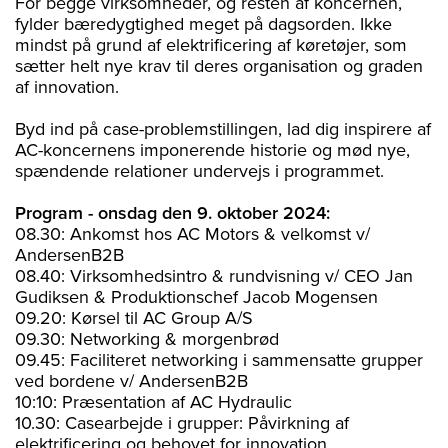
For begge virksomheder, og resten af koncernen,
fylder bæredygtighed meget på dagsorden. Ikke
mindst på grund af elektrificering af køretøjer, som
sætter helt nye krav til deres organisation og graden
af innovation.
Byd ind på case-problemstillingen, lad dig inspirere af
AC-koncernens imponerende historie og mød nye,
spændende relationer undervejs i programmet.
Program - onsdag den 9. oktober 2024:
08.30: Ankomst hos AC Motors & velkomst v/
AndersenB2B
08.40: Virksomhedsintro & rundvisning v/ CEO Jan
Gudiksen & Produktionschef Jacob Mogensen
09.20: Kørsel til AC Group A/S
09.30: Networking & morgenbrød
09.45: Faciliteret networking i sammensatte grupper
ved bordene v/ AndersenB2B
10:10: Præsentation af AC Hydraulic
10.30: Casearbejde i grupper: Påvirkning af
elektrificering og behovet for innovation