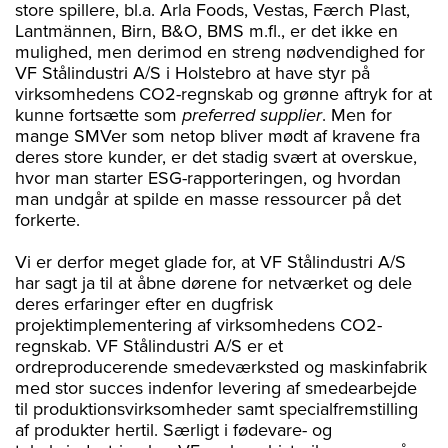
store spillere, bl.a. Arla Foods, Vestas, Færch Plast,
Lantmännen, Birn, B&O, BMS m.fl., er det ikke en
mulighed, men derimod en streng nødvendighed for
VF Stålindustri A/S i Holstebro at have styr på
virksomhedens CO2-regnskab og grønne aftryk for at
kunne fortsætte som
preferred supplier
. Men for
mange SMVer som netop bliver mødt af kravene fra
deres store kunder, er det stadig svært at overskue,
hvor man starter ESG-rapporteringen, og hvordan
man undgår at spilde en masse ressourcer på det
forkerte.
Vi er derfor meget glade for, at VF Stålindustri A/S
har sagt ja til at åbne dørene for netværket og dele
deres erfaringer efter en dugfrisk
projektimplementering af virksomhedens CO2-
regnskab. VF Stålindustri A/S er et
ordreproducerende smedeværksted og maskinfabrik
med stor succes indenfor levering af smedearbejde
til produktionsvirksomheder samt specialfremstilling
af produkter hertil. Særligt i fødevare- og