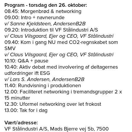
Program - torsdag den 26. oktober:
08.45: Morgenbrød & networking
09.00: Intro + navnerunde
v/ Sanne Kjeldsteen, AndersenB2B
09.20: Introduktion til VF Stålindustri A/S
v/ Claus Vilsgaard, Ejer og CEO, VF Stålindustri
09.40: Kom i gang NU med CO2-regnskabet som
SMV
v/ Claus Vilsgaard, Ejer og CEO, VF Stålindustri
10.10: Q&A + pause
10.40: Aktiv debat med involvering af deltagernes
udfordringer ift ESG
v/ Lars S. Andersen, AndersenB2B
11.40: Rundvisning i produktionen
12.00: Faciliteret networking i tremandsgrupper 2 x
15 minutter
12.30: Uformel networking over let frokost
13.00: Tak for i dag
Vært/adresse:
VF Stålindustri A/S, Mads Bjerre vej 5b, 7500