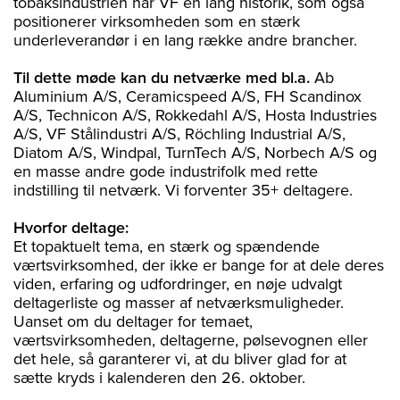
tobaksindustrien har VF en lang historik, som også
positionerer virksomheden som en stærk
underleverandør i en lang række andre brancher.
Til dette møde kan du netværke med bl.a.
Ab
Aluminium A/S, Ceramicspeed A/S, FH Scandinox
A/S, Technicon A/S, Rokkedahl A/S, Hosta Industries
A/S, VF Stålindustri A/S, Röchling Industrial A/S,
Diatom A/S, Windpal, TurnTech A/S, Norbech A/S og
en masse andre gode industrifolk med rette
indstilling til netværk. Vi forventer 35+ deltagere.
Hvorfor deltage:
Et topaktuelt tema, en stærk og spændende
værtsvirksomhed, der ikke er bange for at dele deres
viden, erfaring og udfordringer, en nøje udvalgt
deltagerliste og masser af netværksmuligheder.
Uanset om du deltager for temaet,
værtsvirksomheden, deltagerne, pølsevognen eller
det hele, så garanterer vi, at du bliver glad for at
sætte kryds i kalenderen den 26. oktober.