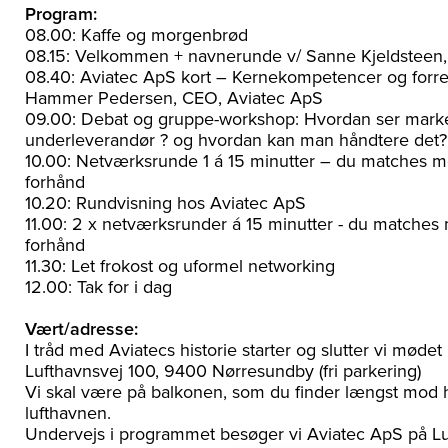
Program:
08.00: Kaffe og morgenbrød
08.15: Velkommen + navnerunde v/ Sanne Kjeldstee
08.40: Aviatec ApS kort – Kernekompetencer og forre
Hammer Pedersen, CEO, Aviatec ApS
09.00: Debat og gruppe-workshop: Hvordan ser marke
underleverandør ? og hvordan kan man håndtere det?
10.00: Netværksrunde 1 á 15 minutter – du matches m
forhånd
10.20: Rundvisning hos Aviatec ApS
11.00: 2 x netværksrunder á 15 minutter - du matches
forhånd
11.30: Let frokost og uformel networking
12.00: Tak for i dag
Vært/adresse:
I tråd med Aviatecs historie starter og slutter vi møde
Lufthavnsvej 100, 9400 Nørresundby (fri parkering)
Vi skal være på balkonen, som du finder længst mod 
lufthavnen.
Undervejs i programmet besøger vi Aviatec ApS på L