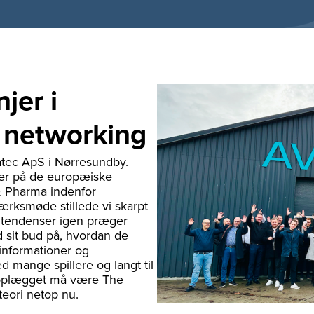
jer i
 networking
tec ApS i Nørresundby.
der på de europæiske
& Pharma indenfor
ærksmøde stillede vi skarpt
” tendenser igen præger
 sit bud på, hvordan de
informationer og
 mange spillere og langt til
a oplægget må være The
 teori netop nu.