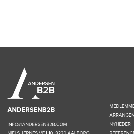
MEDLEMM
ANDERSENB2B
ARRANGE
NYHEDER
INFO@ANDERSENB2B.COM
NIELS JERNES VEJ 10, 9220 AALBORG
REFERENC