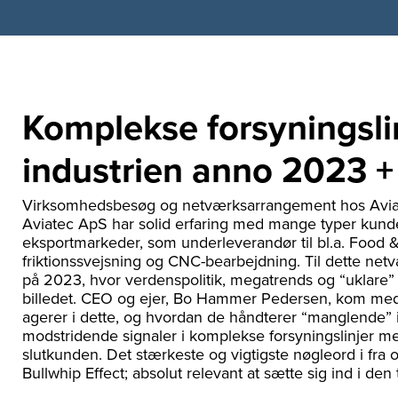
Komplekse forsyningslin
industrien anno 2023 +
Virksomhedsbesøg og netværksarrangement hos Avia
Aviatec ApS har solid erfaring med mange typer kun
eksportmarkeder, som underleverandør til bl.a. Food 
friktionssvejsning og CNC-bearbejdning. Til dette netv
på 2023, hvor verdenspolitik, megatrends og “uklare
billedet. CEO og ejer, Bo Hammer Pedersen, kom med
agerer i dette, og hvordan de håndterer “manglende” 
modstridende signaler i komplekse forsyningslinjer med
slutkunden. Det stærkeste og vigtigste nøgleord i fr
Bullwhip Effect; absolut relevant at sætte sig ind i den